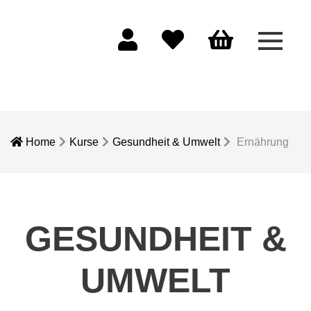
Menü 
Mein Konto
Merkliste
Warenkorb
Home
Kurse
Gesundheit & Umwelt
Ernährung
GESUNDHEIT &
UMWELT