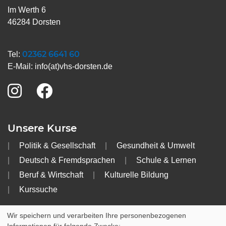
Im Werth 6
46284 Dorsten
02362 6641 60
Tel:
E-Mail:
info(at)vhs-dorsten.de
Unsere Kurse
Politik & Gesellschaft
Gesundheit & Umwelt
Deutsch & Fremdsprachen
Schule & Lernen
Beruf & Wirtschaft
Kulturelle Bildung
Kurssuche
Info
Wir speichern und verarbeiten Ihre personenbezogenen