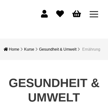
Menü 
Mein Konto
Merkliste
Warenkorb
Home
Kurse
Gesundheit & Umwelt
Ernährung
GESUNDHEIT &
UMWELT