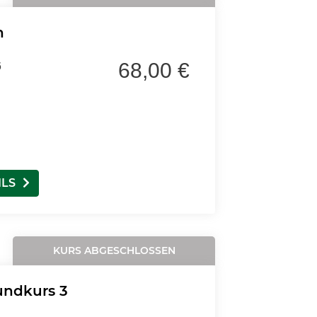
n
68,00 €
6
ILS
KURS ABGESCHLOSSEN
rundkurs 3