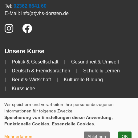
Tel:
02362 6641 60
E-Mail:
info(at)vhs-dorsten.de
Unsere Kurse
Politik & Gesellschaft
Gesundheit & Umwelt
Deutsch & Fremdsprachen
Schule & Lernen
Beruf & Wirtschaft
Kulturelle Bildung
Kurssuche
Info
Wir speichern und verarbeiten Ihre personenbezogenen
Informationen für folgende Zwecke:
Impressum
AGB
Datenschutzerklärung
Speicherung von Einstellungen dieser Anwendung,
Funktionelle Cookies, Essenzielle Cookies.
Cookie Einstellungen
Mehr erfahren
Ablehnen
OK