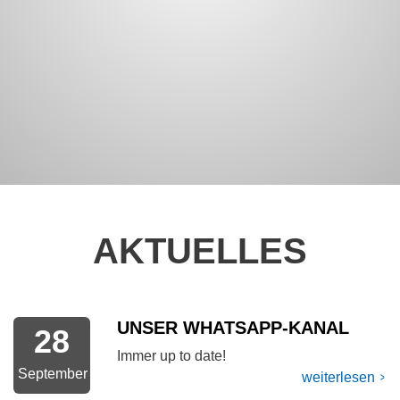
ANZEIGEN
&
LERNEN
BERUF
KURSE
ANZEIGEN
&
WIRTSCHAFT
KULTURELLE
BILDUNG
FILMPROJEKT "THE LOSER CLUB"
Filmprojekt begeistert erneut…
AKTUELLES
WEITERLESEN
27
UNSER WHATSAPP-KANAL
28
Immer up to date!
September
September
weiterlesen