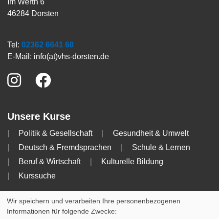
Im Werth 6
46284 Dorsten
Tel:
02362 6641 60
E-Mail:
info(at)vhs-dorsten.de
Unsere Kurse
Politik & Gesellschaft
Gesundheit & Umwelt
Deutsch & Fremdsprachen
Schule & Lernen
Beruf & Wirtschaft
Kulturelle Bildung
Kurssuche
Info
Wir speichern und verarbeiten Ihre personenbezogenen
Informationen für folgende Zwecke:
Impressum
AGB
Datenschutzerklärung