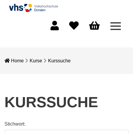
Menü 
Mein Konto
Merkliste
Warenkorb
Home
Kurse
Kurssuche
KURSSUCHE
Stichwort: