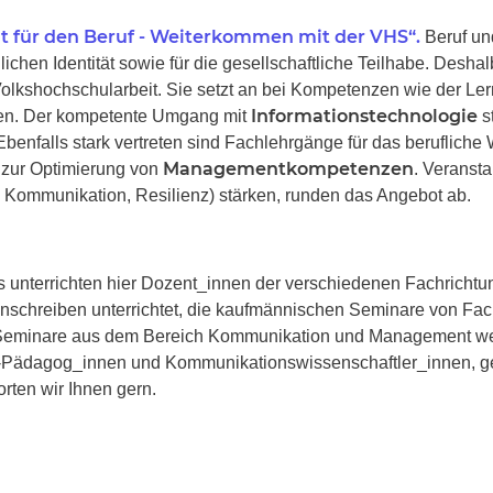
it für den Beruf - Weiterkommen mit der VHS“.
Beruf un
chen Identität sowie für die gesellschaftliche Teilhabe. Deshalb
Volkshochschularbeit. Sie setzt an bei Kompetenzen wie der Lern
Informationstechnologie
en. Der kompetente Umgang mit
s
Ebenfalls stark vertreten sind Fachlehrgänge für das beruflich
Managementkompetenzen
 zur Optimierung von
. Veranst
. Kommunikation, Resilienz) stärken, runden das Angebot ab.
hs unterrichten hier Dozent_innen der verschiedenen Fachricht
nschreiben unterrichtet, die kaufmännischen Seminare von Fachle
e Seminare aus dem Bereich Kommunikation und Management w
l.-Pädagog_innen und Kommunikationswissenschaftler_innen, gel
rten wir Ihnen gern.