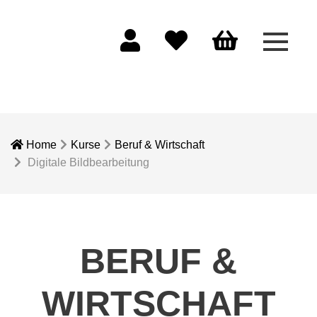
Menü 
Mein Konto
Merkliste
Warenkorb
Home
Kurse
Beruf & Wirtschaft
Digitale Bildbearbeitung
BERUF &
WIRTSCHAFT