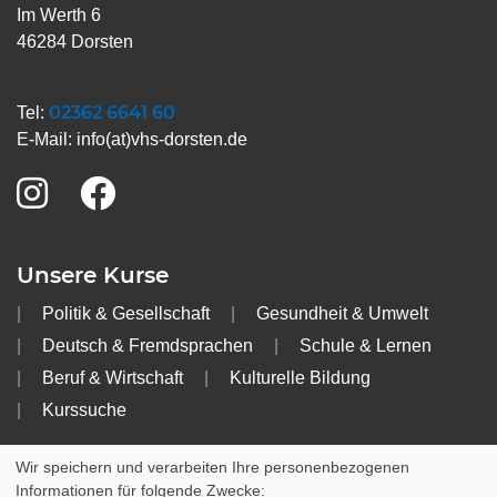
Im Werth 6
46284 Dorsten
02362 6641 60
Tel:
E-Mail:
info(at)vhs-dorsten.de
Unsere Kurse
Politik & Gesellschaft
Gesundheit & Umwelt
Deutsch & Fremdsprachen
Schule & Lernen
Beruf & Wirtschaft
Kulturelle Bildung
Kurssuche
Info
Wir speichern und verarbeiten Ihre personenbezogenen
Informationen für folgende Zwecke: