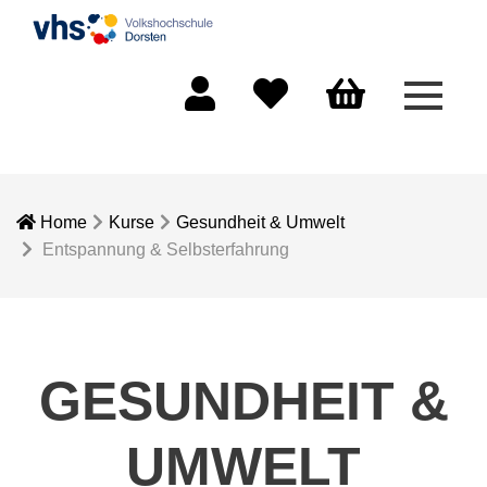
Menü 
Mein Konto
Merkliste
Warenkorb
Home
Kurse
Gesundheit & Umwelt
Entspannung & Selbsterfahrung
GESUNDHEIT &
UMWELT