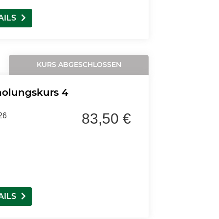
AILS
KURS ABGESCHLOSSEN
holungskurs 4
83,50 €
26
AILS