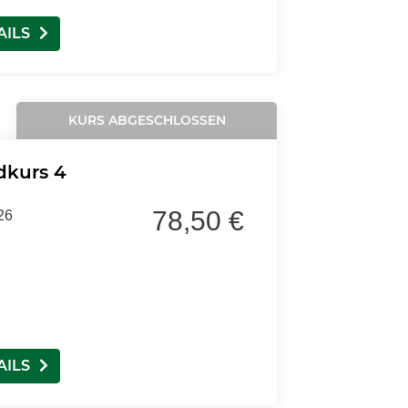
AILS
KURS ABGESCHLOSSEN
dkurs 4
78,50 €
26
AILS