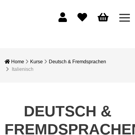
Men
Mein Konto
Merkliste
Warenkorb
Home
Kurse
Deutsch & Fremdsprachen
Italienisch
DEUTSCH &
FREMDSPRACHE