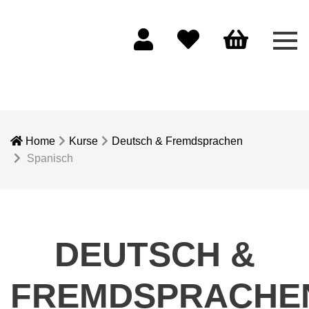
Men
Mein Konto
Merkliste
Warenkorb
Home
Kurse
Deutsch & Fremdsprachen
Spanisch
DEUTSCH &
FREMDSPRACHE