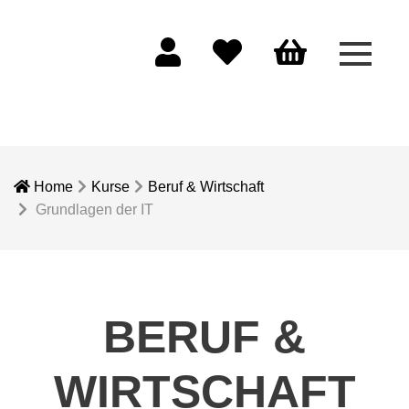
Menü 
Mein Konto
Merkliste
Warenkorb
Home
Kurse
Beruf & Wirtschaft
Grundlagen der IT
BERUF &
WIRTSCHAFT