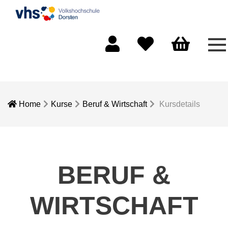
Me
Mein Konto
Merkliste
Warenkorb
Home
Kurse
Beruf & Wirtschaft
Kursdetails
BERUF &
WIRTSCHAFT