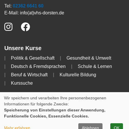
Tel:
02362 6641 60
E-Mail:
info(at)vhs-dorsten.de
Unsere Kurse
Politik & Gesellschaft
Gesundheit & Umwelt
Deutsch & Fremdsprachen
Schule & Lernen
Beruf & Wirtschaft
Kulturelle Bildung
Kurssuche
Info
Wir speichern und verarbeiten Ihre personenbezogenen
Informationen für folgende Zwecke:
Impressum
AGB
Datenschutzerklärung
Speicherung von Einstellungen dieser Anwendung,
Funktionelle Cookies, Essenzielle Cookies.
Cookie Einstellungen
Mehr erfahren
Ablehnen
OK