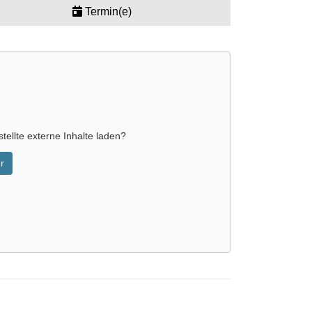
Termin(e)
tellte externe Inhalte laden?
r