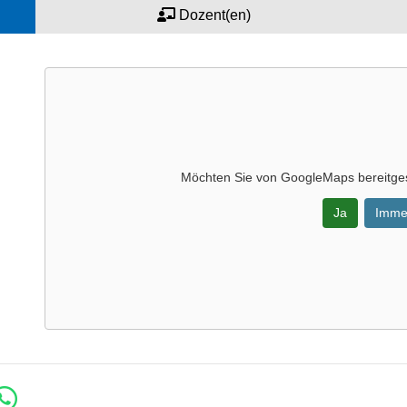
Dozent(en)
Möchten Sie von
GoogleMaps
bereitges
Ja
Imme