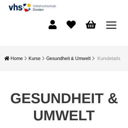
Menü 
Mein Konto
Merkliste
Warenkorb
Home
Kurse
Gesundheit & Umwelt
Kursdetails
GESUNDHEIT &
UMWELT