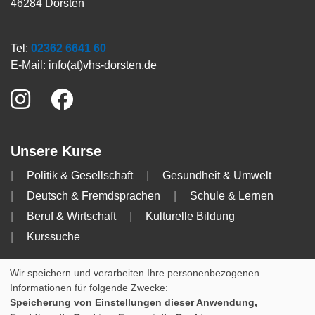
46284 Dorsten
Tel:
02362 6641 60
E-Mail:
info(at)vhs-dorsten.de
Unsere Kurse
Politik & Gesellschaft
Gesundheit & Umwelt
Deutsch & Fremdsprachen
Schule & Lernen
Beruf & Wirtschaft
Kulturelle Bildung
Kurssuche
Info
Wir speichern und verarbeiten Ihre personenbezogenen
Informationen für folgende Zwecke:
Impressum
AGB
Datenschutzerklärung
Speicherung von Einstellungen dieser Anwendung,