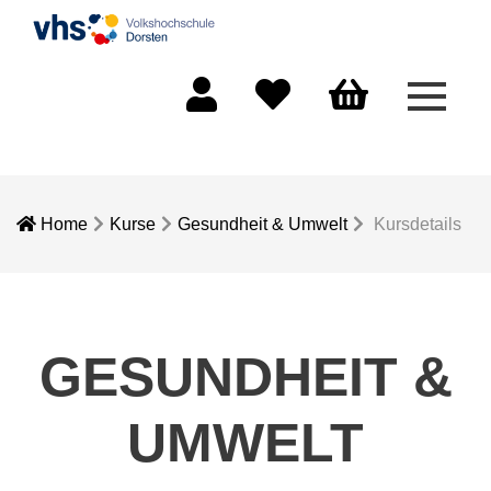
Menü 
Mein Konto
Merkliste
Warenkorb
Home
Kurse
Gesundheit & Umwelt
Kursdetails
GESUNDHEIT &
UMWELT