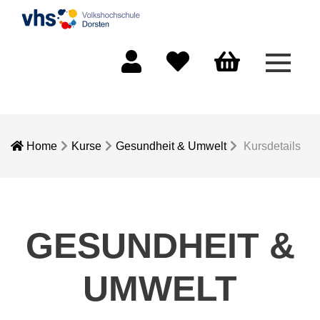
Menü 
Mein Konto
Merkliste
Warenkorb
Home
Kurse
Gesundheit & Umwelt
Kursdetails
GESUNDHEIT &
UMWELT