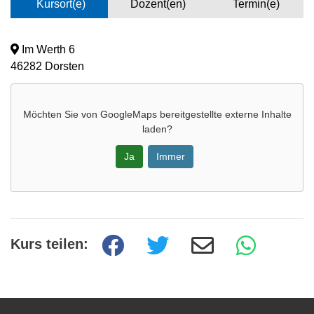
Kursort(e)
Dozent(en)
Termin(e)
Im Werth 6
46282 Dorsten
Möchten Sie von
GoogleMaps
bereitgestellte externe Inhalte
laden?
Ja
Immer
Kurs teilen: