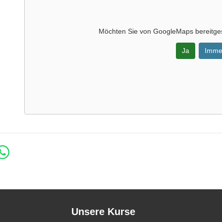
Möchten Sie von
GoogleMaps
bereitges
Ja
Imme
Unsere Kurse