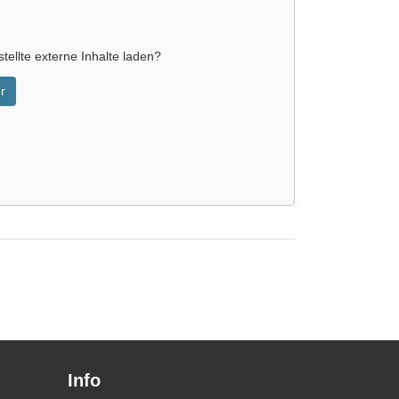
tellte externe Inhalte laden?
r
Info