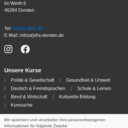
Im Werth 6
46284 Dorsten
Tel:
02362 6641 60
E-Mail:
info(at)vhs-dorsten.de
Unsere Kurse
Politik & Gesellschaft
Gesundheit & Umwelt
Deutsch & Fremdsprachen
Schule & Lernen
Beruf & Wirtschaft
Kulturelle Bildung
Kurssuche
Info
Wir speichern und verarbeiten Ihre personenbezogenen
Informationen für folgende Zwecke: