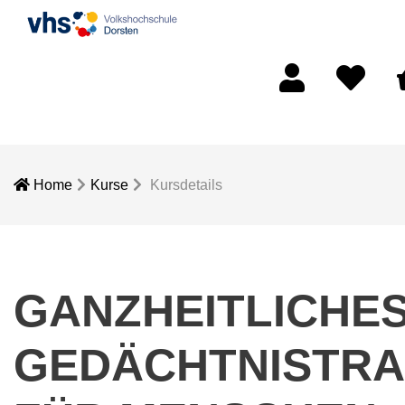
Mein Konto
Merkliste
W
Home
Kurse
Kursdetails
GANZHEITLICHE
GEDÄCHTNISTRA