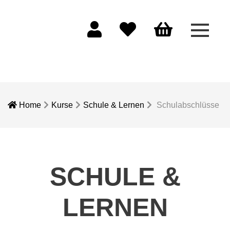
Menü 
Mein Konto
Merkliste
Warenkorb
Home
Kurse
Schule & Lernen
Schulabschlüsse
SCHULE &
LERNEN