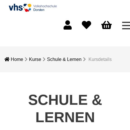
M
Mein Konto
Merkliste
Warenkorb
Home
Kurse
Schule & Lernen
Kursdetails
SCHULE &
LERNEN