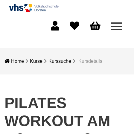
Menü 
Mein Konto
Merkliste
Warenkorb
Home
Kurse
Kurssuche
Kursdetails
PILATES
WORKOUT AM