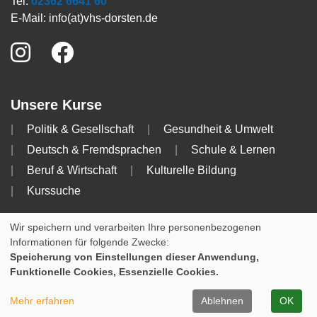
Tel:
02362 6641 60
E-Mail:
info(at)vhs-dorsten.de
Unsere Kurse
Politik & Gesellschaft
Gesundheit & Umwelt
Deutsch & Fremdsprachen
Schule & Lernen
Beruf & Wirtschaft
Kulturelle Bildung
Kurssuche
Info
Wir speichern und verarbeiten Ihre personenbezogenen
Informationen für folgende Zwecke:
Impressum
AGB
Datenschutzerklärung
Speicherung von Einstellungen dieser Anwendung,
Funktionelle Cookies, Essenzielle Cookies.
Cookie Einstellungen
Mehr erfahren
Ablehnen
OK