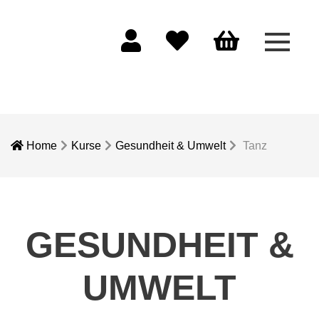
Menü 
Mein Konto
Merkliste
Warenkorb
Home
Kurse
Gesundheit & Umwelt
Tanz
GESUNDHEIT &
UMWELT