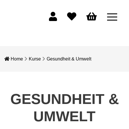
Menü 
Mein Konto
Merkliste
Warenkorb
Home
Kurse
Gesundheit & Umwelt
GESUNDHEIT &
UMWELT