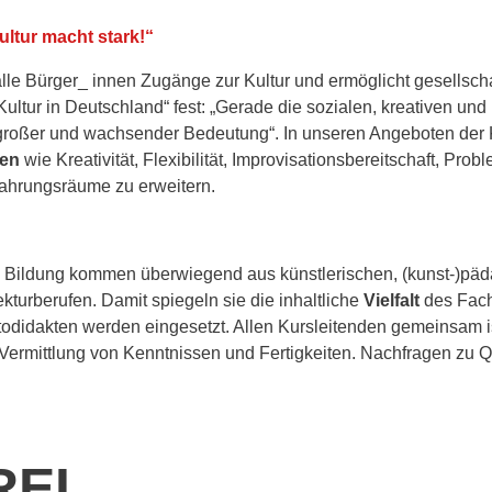
ultur macht stark!“
ür alle Bürger_ innen Zugänge zur Kultur und ermöglicht gesellsch
Kultur in Deutschland“ fest: „Gerade die sozialen, kreativen un
roßer und wachsender Bedeutung“. In unseren Angeboten der Ku
zen
wie Kreativität, Flexibilität, Improvisationsbereitschaft, Pr
rfahrungsräume zu erweitern.
le Bildung kommen überwiegend aus künstlerischen, (kunst-)pä
kturberufen. Damit spiegeln sie die inhaltliche
Vielfalt
des Fach
odidakten werden eingesetzt. Allen Kursleitenden gemeinsam 
 Vermittlung von Kenntnissen und Fertigkeiten. Nachfragen zu 
EI