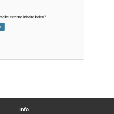
tellte externe Inhalte laden?
r
Info