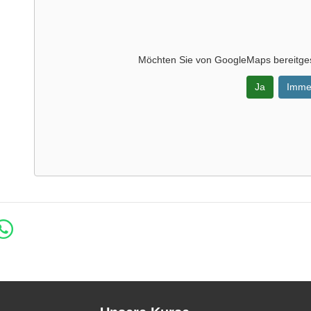
Möchten Sie von
GoogleMaps
bereitges
Ja
Imme