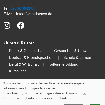
Tel:
02362 6641 60
E-Mail:
info(at)vhs-dorsten.de
Unsere Kurse
Politik & Gesellschaft
Gesundheit & Umwelt
Deutsch & Fremdsprachen
Schule & Lernen
Beruf & Wirtschaft
Kulturelle Bildung
Kurssuche
Info
Wir speichern und verarbeiten Ihre personenbezogenen
Informationen für folgende Zwecke:
Impressum
AGB
Datenschutzerklärung
Speicherung von Einstellungen dieser Anwendung,
Funktionelle Cookies, Essenzielle Cookies.
Cookie Einstellungen